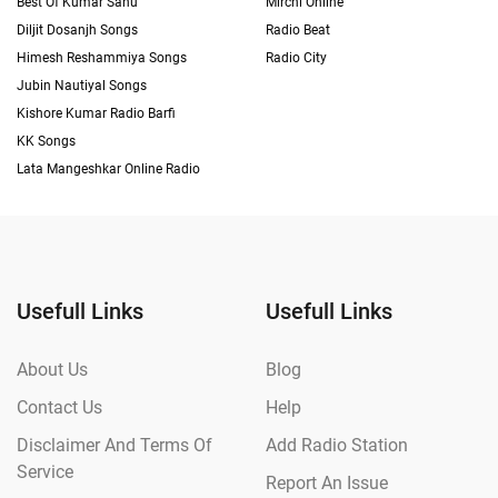
Best Of Kumar Sanu
Mirchi Online
Diljit Dosanjh Songs
Radio Beat
Himesh Reshammiya Songs
Radio City
Jubin Nautiyal Songs
Kishore Kumar Radio Barfi
KK Songs
Lata Mangeshkar Online Radio
Usefull Links
Usefull Links
About Us
Blog
Contact Us
Help
Disclaimer And Terms Of
Add Radio Station
Service
Report An Issue