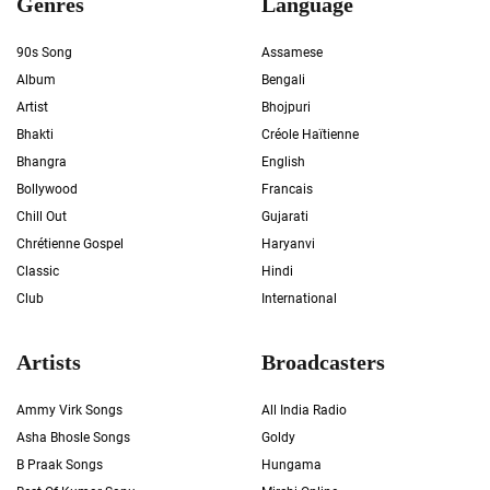
Genres
Language
90s Song
Assamese
Album
Bengali
Artist
Bhojpuri
Bhakti
Créole Haïtienne
Bhangra
English
Bollywood
Francais
Chill Out
Gujarati
Chrétienne Gospel
Haryanvi
Classic
Hindi
Club
International
Artists
Broadcasters
Ammy Virk Songs
All India Radio
Asha Bhosle Songs
Goldy
B Praak Songs
Hungama