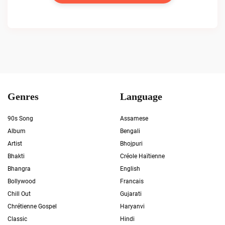
Genres
Language
90s Song
Assamese
Album
Bengali
Artist
Bhojpuri
Bhakti
Créole Haïtienne
Bhangra
English
Bollywood
Francais
Chill Out
Gujarati
Chrétienne Gospel
Haryanvi
Classic
Hindi