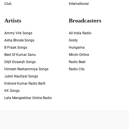
Club
International
Artists
Broadcasters
Ammy Virk Songs
All India Radio
Asha Bhosle Songs
Goldy
B Praak Songs
Hungama
Best Of Kumar Sanu
Mirchi Online
Diljit Dosanjh Songs
Radio Beat
Himesh Reshammiya Songs
Radio City
Jubin Nautiyal Songs
Kishore Kumar Radio Barfi
KK Songs
Lata Mangeshkar Online Radio