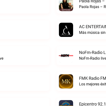
Paola Rojas –
Paola Rojas – R
AC ENTERTAI
Más música si
NoFm-Radio L
ve
NoFm-Radio liv
FMK Radio FM
Los mejores éx
Epicentro 92.