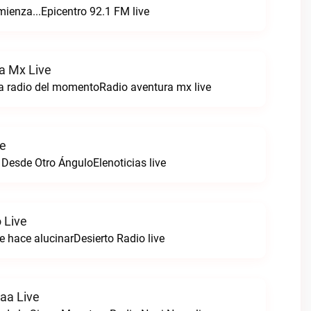
enza...Epicentro 92.1 FM live
a Mx Live
a radio del momentoRadio aventura mx live
ve
 Desde Otro ÁnguloElenoticias live
 Live
e hace alucinarDesierto Radio live
aa Live