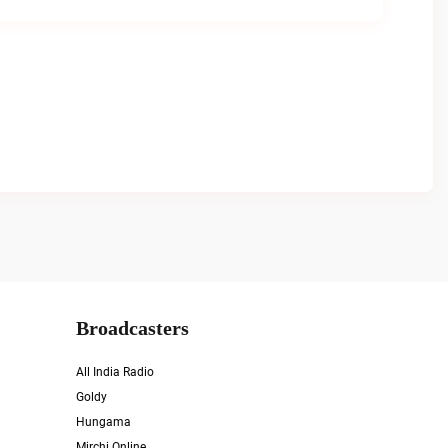
Broadcasters
All India Radio
Goldy
Hungama
Mirchi Online