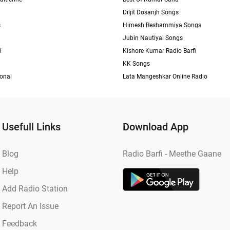
Diljit Dosanjh Songs
s
Himesh Reshammiya Songs
Jubin Nautiyal Songs
i
Kishore Kumar Radio Barfi
KK Songs
ional
Lata Mangeshkar Online Radio
Usefull Links
Download App
Blog
Radio Barfi - Meethe Gaane
Help
Add Radio Station
Report An Issue
Feedback