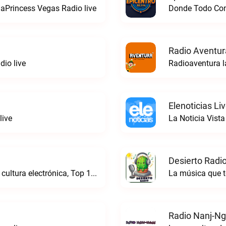
aPrincess Vegas Radio live
Donde Todo Comi
Radio Aventur
io live
Radioaventura l
Elenoticias Li
live
La Noticia Vista
Desierto Radio
Online Radio, música electrónica en vivo, cultura electrónica, Top 10 semanal, videos, descargasTronicaFM live
La música que t
Radio Nanj-Ng