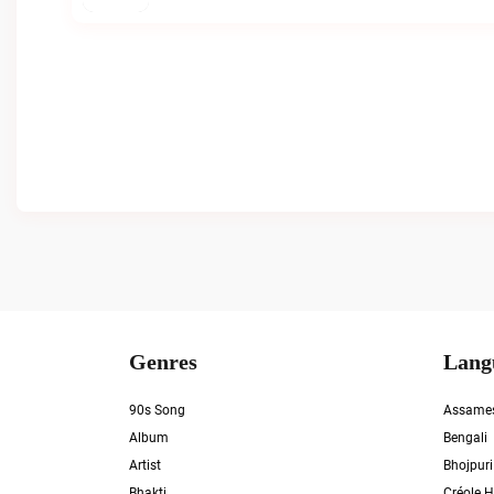
Genres
Lang
90s Song
Assame
Album
Bengali
Artist
Bhojpuri
Bhakti
Créole H