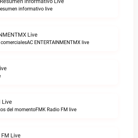
 Resumen Informativo Live
esumen informativo live
NMENTMX Live
n comercialesAC ENTERTAINMENTMX live
ive
e
 Live
itos del momentoFMK Radio FM live
1 FM Live