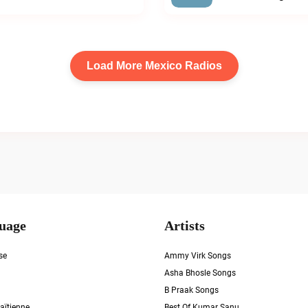
Load More Mexico Radios
uage
Artists
se
Ammy Virk Songs
Asha Bhosle Songs
B Praak Songs
aïtienne
Best Of Kumar Sanu