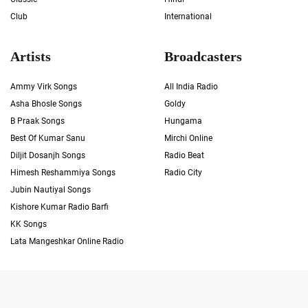
Club
International
Artists
Broadcasters
Ammy Virk Songs
All India Radio
Asha Bhosle Songs
Goldy
B Praak Songs
Hungama
Best Of Kumar Sanu
Mirchi Online
Diljit Dosanjh Songs
Radio Beat
Himesh Reshammiya Songs
Radio City
Jubin Nautiyal Songs
Kishore Kumar Radio Barfi
KK Songs
Lata Mangeshkar Online Radio