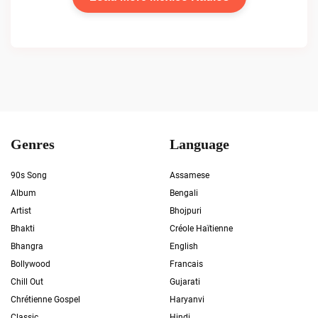
Genres
Language
90s Song
Assamese
Album
Bengali
Artist
Bhojpuri
Bhakti
Créole Haïtienne
Bhangra
English
Bollywood
Francais
Chill Out
Gujarati
Chrétienne Gospel
Haryanvi
Classic
Hindi