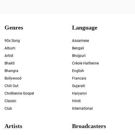
Genres
Language
90s Song
Assamese
Album
Bengali
Artist
Bhojpuri
Bhakti
Créole Haïtienne
Bhangra
English
Bollywood
Francais
Chill Out
Gujarati
Chrétienne Gospel
Haryanvi
Classic
Hindi
Club
International
Artists
Broadcasters