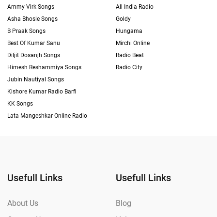
Ammy Virk Songs
All India Radio
Asha Bhosle Songs
Goldy
B Praak Songs
Hungama
Best Of Kumar Sanu
Mirchi Online
Diljit Dosanjh Songs
Radio Beat
Himesh Reshammiya Songs
Radio City
Jubin Nautiyal Songs
Kishore Kumar Radio Barfi
KK Songs
Lata Mangeshkar Online Radio
Usefull Links
Usefull Links
About Us
Blog