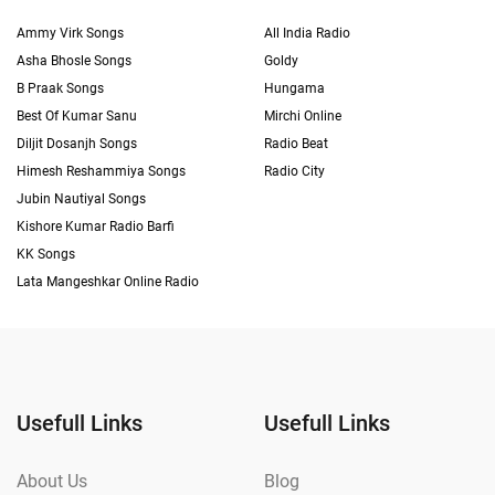
Ammy Virk Songs
All India Radio
Asha Bhosle Songs
Goldy
B Praak Songs
Hungama
Best Of Kumar Sanu
Mirchi Online
Diljit Dosanjh Songs
Radio Beat
Himesh Reshammiya Songs
Radio City
Jubin Nautiyal Songs
Kishore Kumar Radio Barfi
KK Songs
Lata Mangeshkar Online Radio
Usefull Links
Usefull Links
About Us
Blog