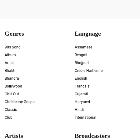
Genres
Language
90s Song
Assamese
Album
Bengali
Artist
Bhojpuri
Bhakti
Créole Haïtienne
Bhangra
English
Bollywood
Francais
Chill Out
Gujarati
Chrétienne Gospel
Haryanvi
Classic
Hindi
Club
International
Artists
Broadcasters