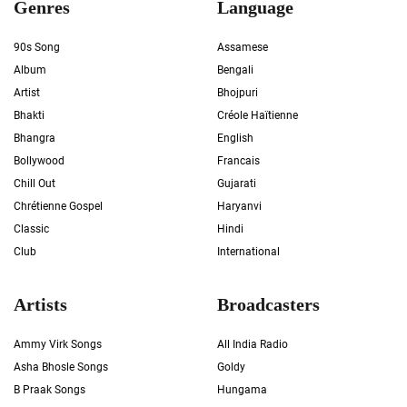
Genres
Language
90s Song
Assamese
Album
Bengali
Artist
Bhojpuri
Bhakti
Créole Haïtienne
Bhangra
English
Bollywood
Francais
Chill Out
Gujarati
Chrétienne Gospel
Haryanvi
Classic
Hindi
Club
International
Artists
Broadcasters
Ammy Virk Songs
All India Radio
Asha Bhosle Songs
Goldy
B Praak Songs
Hungama