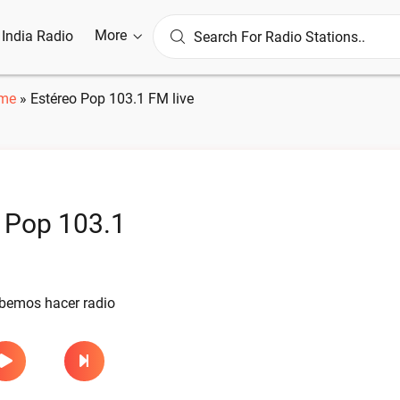
More
l India Radio
me
»
Estéreo Pop 103.1 FM live
 Pop 103.1
e
abemos hacer radio