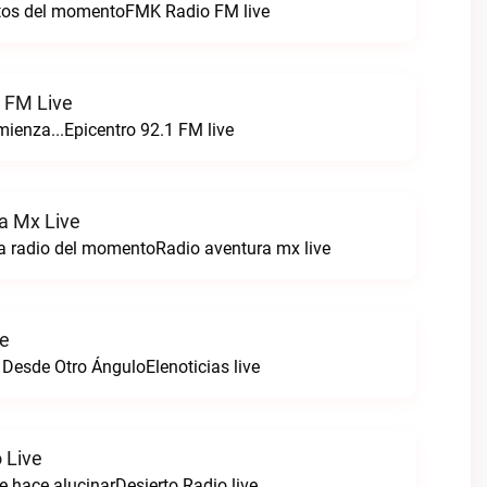
itos del momentoFMK Radio FM live
1 FM Live
enza...Epicentro 92.1 FM live
a Mx Live
a radio del momentoRadio aventura mx live
ve
 Desde Otro ÁnguloElenoticias live
 Live
e hace alucinarDesierto Radio live