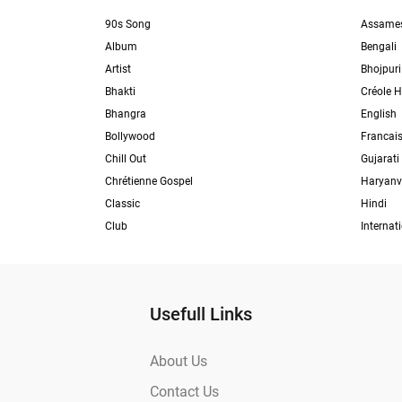
90s Song
Assame
Album
Bengali
Artist
Bhojpuri
Bhakti
Créole H
Bhangra
English
Bollywood
Francai
Chill Out
Gujarati
Chrétienne Gospel
Haryanv
Classic
Hindi
Club
Internat
Usefull Links
About Us
Contact Us