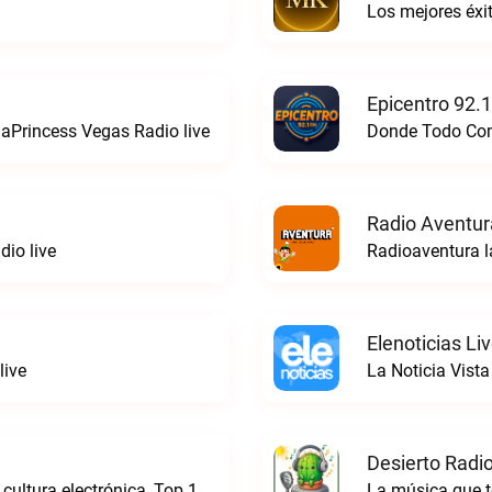
Los mejores éx
Epicentro 92.
aPrincess Vegas Radio live
Donde Todo Comi
Radio Aventur
io live
Radioaventura l
Elenoticias Li
live
La Noticia Vista
Desierto Radio
Online Radio, música electrónica en vivo, cultura electrónica, Top 10 semanal, videos, descargasTronicaFM live
La música que t