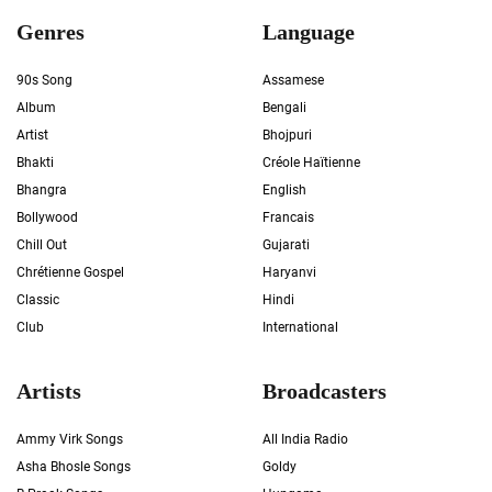
Genres
Language
90s Song
Assamese
Album
Bengali
Artist
Bhojpuri
Bhakti
Créole Haïtienne
Bhangra
English
Bollywood
Francais
Chill Out
Gujarati
Chrétienne Gospel
Haryanvi
Classic
Hindi
Club
International
Artists
Broadcasters
Ammy Virk Songs
All India Radio
Asha Bhosle Songs
Goldy