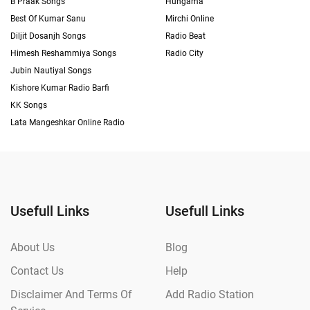
B Praak Songs
Hungama
Best Of Kumar Sanu
Mirchi Online
Diljit Dosanjh Songs
Radio Beat
Himesh Reshammiya Songs
Radio City
Jubin Nautiyal Songs
Kishore Kumar Radio Barfi
KK Songs
Lata Mangeshkar Online Radio
Usefull Links
Usefull Links
About Us
Blog
Contact Us
Help
Disclaimer And Terms Of
Add Radio Station