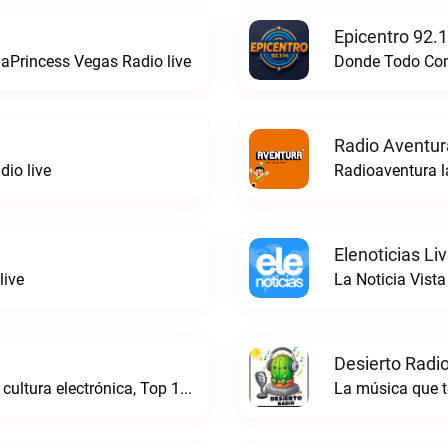
Epicentro 92.
aPrincess Vegas Radio live
Donde Todo Comi
Radio Aventur
io live
Radioaventura l
Elenoticias Li
live
La Noticia Vista
Desierto Radio
Online Radio, música electrónica en vivo, cultura electrónica, Top 10 semanal, videos, descargasTronicaFM live
La música que t