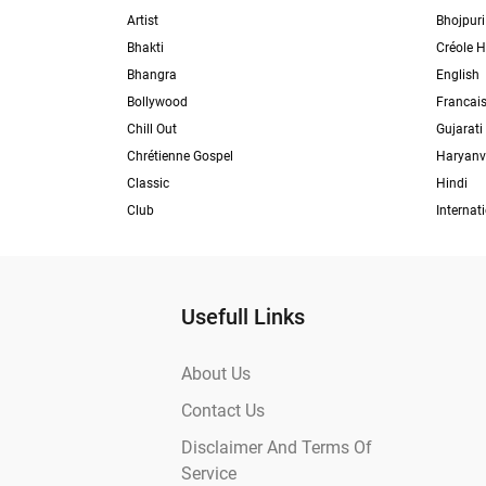
Artist
Bhojpuri
Bhakti
Créole H
Bhangra
English
Bollywood
Francai
Chill Out
Gujarati
Chrétienne Gospel
Haryanv
Classic
Hindi
Club
Internat
Usefull Links
About Us
Contact Us
Disclaimer And Terms Of
Service