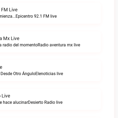
1 FM Live
enza...Epicentro 92.1 FM live
a Mx Live
a radio del momentoRadio aventura mx live
ve
 Desde Otro ÁnguloElenoticias live
 Live
e hace alucinarDesierto Radio live