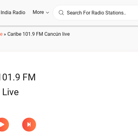
More
l India Radio
e
»
Caribe 101.9 FM Cancún live
101.9 FM
 Live