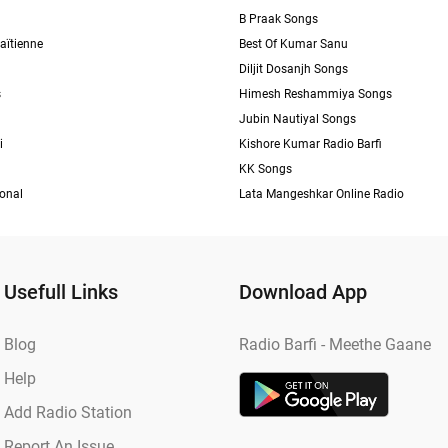
B Praak Songs
aïtienne
Best Of Kumar Sanu
Diljit Dosanjh Songs
s
Himesh Reshammiya Songs
Jubin Nautiyal Songs
i
Kishore Kumar Radio Barfi
KK Songs
ional
Lata Mangeshkar Online Radio
Usefull Links
Download App
Blog
Radio Barfi - Meethe Gaane
Help
Add Radio Station
Report An Issue