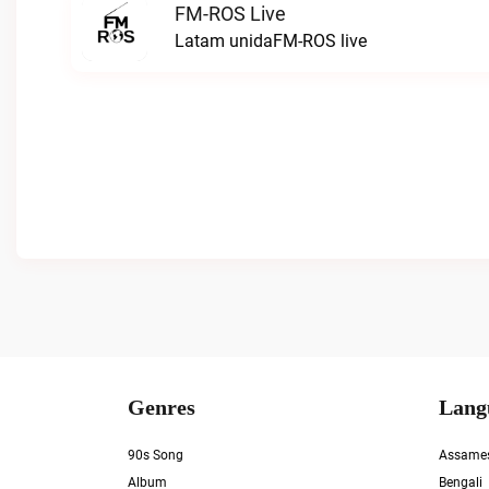
FM-ROS Live
Latam unidaFM-ROS live
Genres
Lang
90s Song
Assame
Album
Bengali