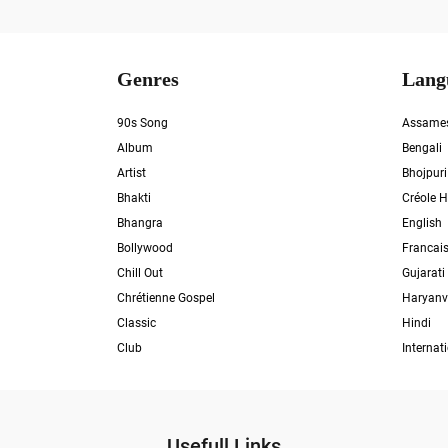
Genres
Lang
90s Song
Assame
Album
Bengali
Artist
Bhojpuri
Bhakti
Créole H
Bhangra
English
Bollywood
Francai
Chill Out
Gujarati
Chrétienne Gospel
Haryanv
Classic
Hindi
Club
Internat
Usefull Links