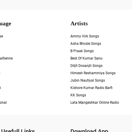
uage
Artists
se
Ammy Virk Songs
Asha Bhosle Songs
B Praak Songs
aïtienne
Best Of Kumar Sanu
Diljit Dosanjh Songs
s
Himesh Reshammiya Songs
Jubin Nautiyal Songs
i
Kishore Kumar Radio Barfi
KK Songs
ional
Lata Mangeshkar Online Radio
Usefull Links
Download App