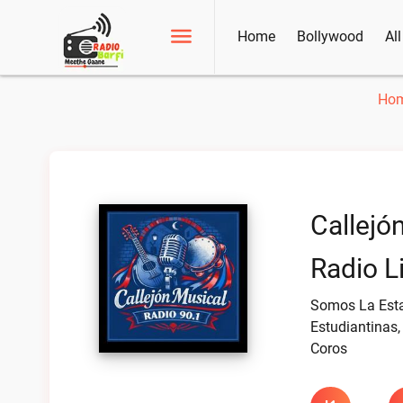
Home
Bollywood
Al
Ho
Callejó
Radio L
Somos La Esta
Estudiantinas,
Coros