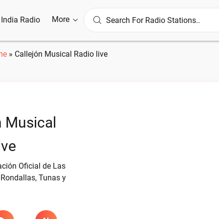
More
l India Radio
me
»
Callejón Musical Radio live
n Musical
ive
ción Oficial de Las
 Rondallas, Tunas y