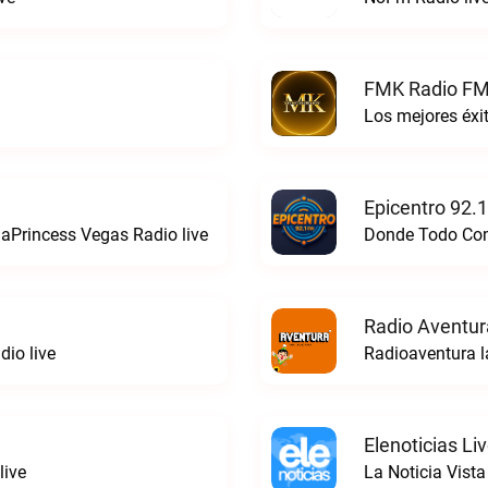
FMK Radio FM
Los mejores éx
Epicentro 92.
aPrincess Vegas Radio live
Donde Todo Comi
Radio Aventur
io live
Radioaventura l
Elenoticias Li
live
La Noticia Vista