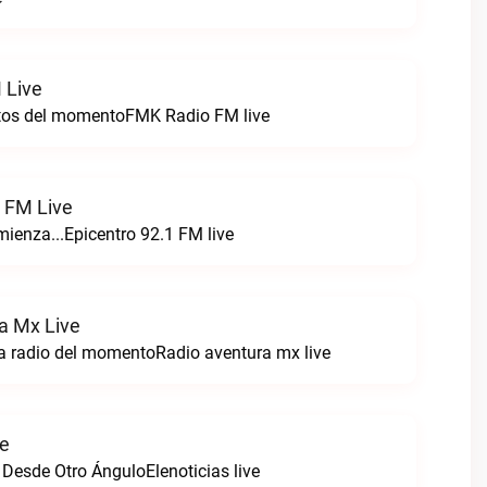
 Live
itos del momentoFMK Radio FM live
1 FM Live
enza...Epicentro 92.1 FM live
a Mx Live
a radio del momentoRadio aventura mx live
ve
 Desde Otro ÁnguloElenoticias live