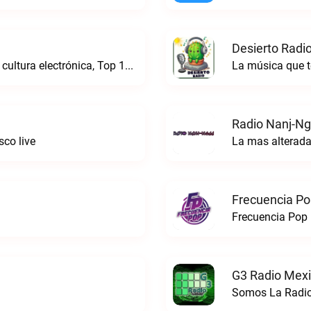
Desierto Radio
Online Radio, música electrónica en vivo, cultura electrónica, Top 10 semanal, videos, descargasTronicaFM live
La música que t
Radio Nanj-Ng
co live
La mas alterada
Frecuencia Po
Frecuencia Pop 
G3 Radio Mexi
Somos La Radio