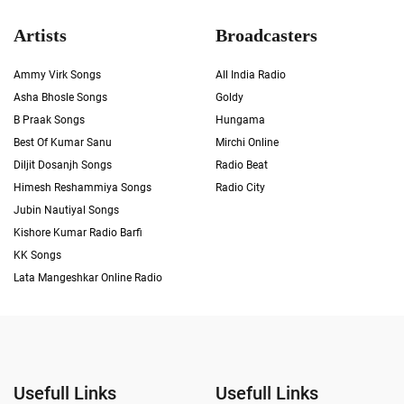
Artists
Broadcasters
Ammy Virk Songs
All India Radio
Asha Bhosle Songs
Goldy
B Praak Songs
Hungama
Best Of Kumar Sanu
Mirchi Online
Diljit Dosanjh Songs
Radio Beat
Himesh Reshammiya Songs
Radio City
Jubin Nautiyal Songs
Kishore Kumar Radio Barfi
KK Songs
Lata Mangeshkar Online Radio
Usefull Links
Usefull Links