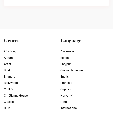
Genres
Language
90s Song
Assamese
Album
Bengali
Artist
Bhojpuri
Bhakti
Créole Haïtienne
Bhangra
English
Bollywood
Francais
Chill Out
Gujarati
Chrétienne Gospel
Haryanvi
Classic
Hindi
Club
International