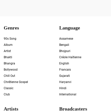
Genres
Language
90s Song
Assamese
Album
Bengali
Artist
Bhojpuri
Bhakti
Créole Haïtienne
Bhangra
English
Bollywood
Francais
Chill Out
Gujarati
Chrétienne Gospel
Haryanvi
Classic
Hindi
Club
International
Artists
Broadcasters