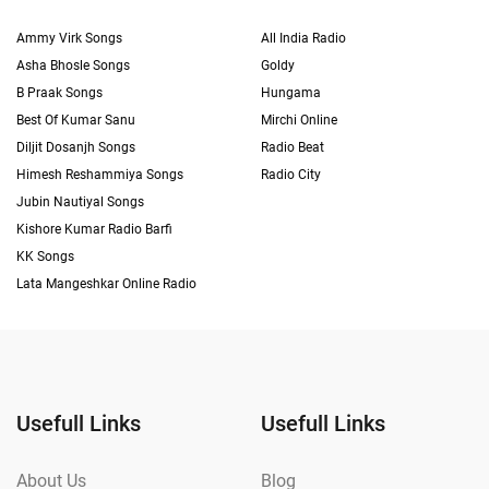
Ammy Virk Songs
All India Radio
Asha Bhosle Songs
Goldy
B Praak Songs
Hungama
Best Of Kumar Sanu
Mirchi Online
Diljit Dosanjh Songs
Radio Beat
Himesh Reshammiya Songs
Radio City
Jubin Nautiyal Songs
Kishore Kumar Radio Barfi
KK Songs
Lata Mangeshkar Online Radio
Usefull Links
Usefull Links
About Us
Blog