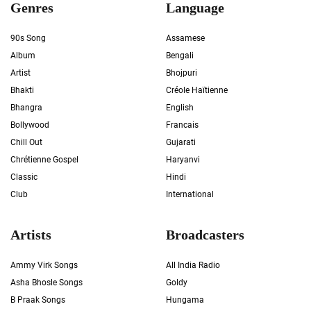
Genres
Language
90s Song
Assamese
Album
Bengali
Artist
Bhojpuri
Bhakti
Créole Haïtienne
Bhangra
English
Bollywood
Francais
Chill Out
Gujarati
Chrétienne Gospel
Haryanvi
Classic
Hindi
Club
International
Artists
Broadcasters
Ammy Virk Songs
All India Radio
Asha Bhosle Songs
Goldy
B Praak Songs
Hungama