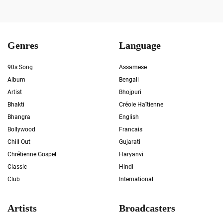
Genres
Language
90s Song
Assamese
Album
Bengali
Artist
Bhojpuri
Bhakti
Créole Haïtienne
Bhangra
English
Bollywood
Francais
Chill Out
Gujarati
Chrétienne Gospel
Haryanvi
Classic
Hindi
Club
International
Artists
Broadcasters