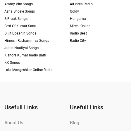
Ammy Virk Songs
All India Radio
Asha Bhosle Songs
Goldy
B Praak Songs
Hungama
Best Of Kumar Sanu
Mirchi Online
Diljit Dosanjh Songs
Radio Beat
Himesh Reshammiya Songs
Radio City
Jubin Nautiyal Songs
Kishore Kumar Radio Barfi
KK Songs
Lata Mangeshkar Online Radio
Usefull Links
Usefull Links
About Us
Blog