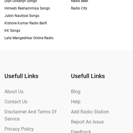
Diljit Dosanjh Songs
Radio Beat
Himesh Reshammiya Songs
Radio City
Jubin Nautiyal Songs
Kishore Kumar Radio Barfi
KK Songs
Lata Mangeshkar Online Radio
Usefull Links
Usefull Links
About Us
Blog
Contact Us
Help
Disclaimer And Terms Of
Add Radio Station
Service
Report An Issue
Privacy Policy
Feedback