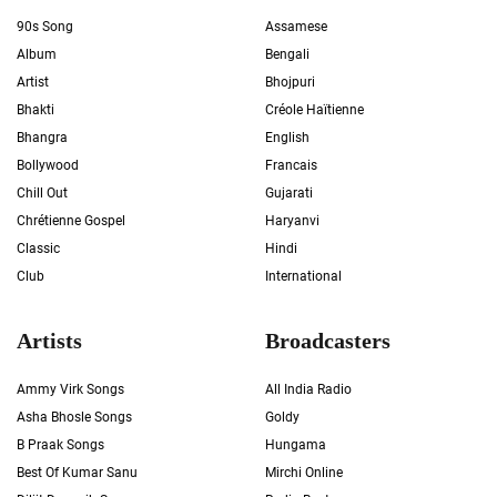
90s Song
Assamese
Album
Bengali
Artist
Bhojpuri
Bhakti
Créole Haïtienne
Bhangra
English
Bollywood
Francais
Chill Out
Gujarati
Chrétienne Gospel
Haryanvi
Classic
Hindi
Club
International
Artists
Broadcasters
Ammy Virk Songs
All India Radio
Asha Bhosle Songs
Goldy
B Praak Songs
Hungama
Best Of Kumar Sanu
Mirchi Online