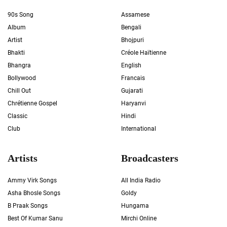
90s Song
Assamese
Album
Bengali
Artist
Bhojpuri
Bhakti
Créole Haïtienne
Bhangra
English
Bollywood
Francais
Chill Out
Gujarati
Chrétienne Gospel
Haryanvi
Classic
Hindi
Club
International
Artists
Broadcasters
Ammy Virk Songs
All India Radio
Asha Bhosle Songs
Goldy
B Praak Songs
Hungama
Best Of Kumar Sanu
Mirchi Online