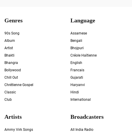
Genres
Language
90s Song
Assamese
Album
Bengali
Artist
Bhojpuri
Bhakti
Créole Haïtienne
Bhangra
English
Bollywood
Francais
Chill Out
Gujarati
Chrétienne Gospel
Haryanvi
Classic
Hindi
Club
International
Artists
Broadcasters
Ammy Virk Songs
All India Radio