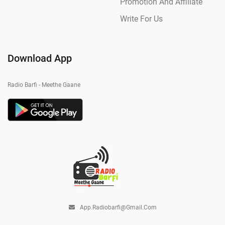
Promotion And Affiliate
Write For Us
Download App
Radio Barfi - Meethe Gaane
App.radiobarfi@gmail.com