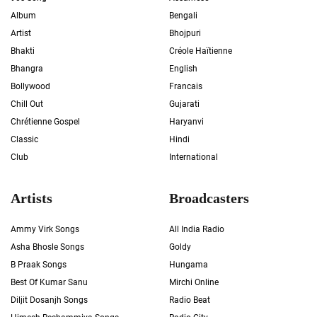
Album
Bengali
Artist
Bhojpuri
Bhakti
Créole Haïtienne
Bhangra
English
Bollywood
Francais
Chill Out
Gujarati
Chrétienne Gospel
Haryanvi
Classic
Hindi
Club
International
Artists
Broadcasters
Ammy Virk Songs
All India Radio
Asha Bhosle Songs
Goldy
B Praak Songs
Hungama
Best Of Kumar Sanu
Mirchi Online
Diljit Dosanjh Songs
Radio Beat