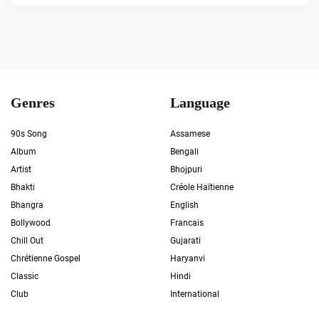
Genres
Language
90s Song
Assamese
Album
Bengali
Artist
Bhojpuri
Bhakti
Créole Haïtienne
Bhangra
English
Bollywood
Francais
Chill Out
Gujarati
Chrétienne Gospel
Haryanvi
Classic
Hindi
Club
International