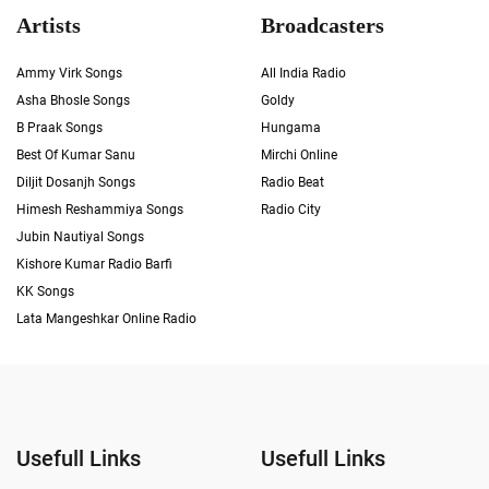
Artists
Broadcasters
Ammy Virk Songs
All India Radio
Asha Bhosle Songs
Goldy
B Praak Songs
Hungama
Best Of Kumar Sanu
Mirchi Online
Diljit Dosanjh Songs
Radio Beat
Himesh Reshammiya Songs
Radio City
Jubin Nautiyal Songs
Kishore Kumar Radio Barfi
KK Songs
Lata Mangeshkar Online Radio
Usefull Links
Usefull Links