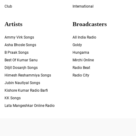
Club
International
Artists
Broadcasters
Ammy Virk Songs
All India Radio
Asha Bhosle Songs
Goldy
B Praak Songs
Hungama
Best Of Kumar Sanu
Mirchi Online
Diljit Dosanjh Songs
Radio Beat
Himesh Reshammiya Songs
Radio City
Jubin Nautiyal Songs
Kishore Kumar Radio Barfi
KK Songs
Lata Mangeshkar Online Radio