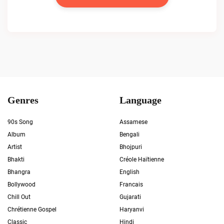
Genres
Language
90s Song
Assamese
Album
Bengali
Artist
Bhojpuri
Bhakti
Créole Haïtienne
Bhangra
English
Bollywood
Francais
Chill Out
Gujarati
Chrétienne Gospel
Haryanvi
Classic
Hindi