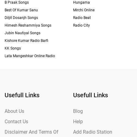
B Praak Songs
Hungama
Best Of Kumar Sanu
Mirchi Online
Diljit Dosanjh Songs
Radio Beat
Himesh Reshammiya Songs
Radio City
Jubin Nautiyal Songs
Kishore Kumar Radio Barfi
KK Songs
Lata Mangeshkar Online Radio
Usefull Links
Usefull Links
About Us
Blog
Contact Us
Help
Disclaimer And Terms Of
Add Radio Station