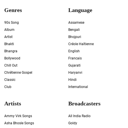
Genres
Language
90s Song
Assamese
Album
Bengali
Artist
Bhojpuri
Bhakti
Créole Haïtienne
Bhangra
English
Bollywood
Francais
Chill Out
Gujarati
Chrétienne Gospel
Haryanvi
Classic
Hindi
Club
International
Artists
Broadcasters
Ammy Virk Songs
All India Radio
Asha Bhosle Songs
Goldy