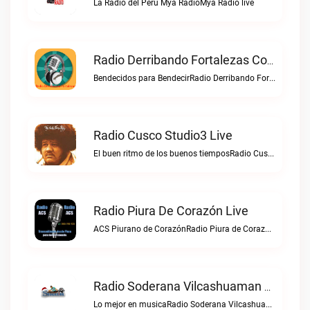
La Radio del Perú Mya RadioMya Radio live
Radio Derribando Fortalezas Con Cristo Live
Bendecidos para BendecirRadio Derribando Fortalezas con Cristo live
Radio Cusco Studio3 Live
El buen ritmo de los buenos tiemposRadio Cusco Studio3 live
Radio Piura De Corazón Live
ACS Piurano de CorazónRadio Piura de Corazón live
Radio Soderana Vilcashuaman Live
Lo mejor en musicaRadio Soderana Vilcashuaman live