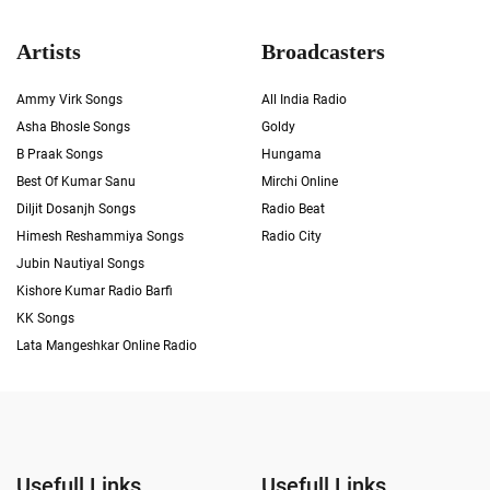
Artists
Broadcasters
Ammy Virk Songs
All India Radio
Asha Bhosle Songs
Goldy
B Praak Songs
Hungama
Best Of Kumar Sanu
Mirchi Online
Diljit Dosanjh Songs
Radio Beat
Himesh Reshammiya Songs
Radio City
Jubin Nautiyal Songs
Kishore Kumar Radio Barfi
KK Songs
Lata Mangeshkar Online Radio
Usefull Links
Usefull Links