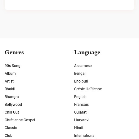
Genres
Language
90s Song
Assamese
Album
Bengali
Artist
Bhojpuri
Bhakti
Créole Haïtienne
Bhangra
English
Bollywood
Francais
Chill Out
Gujarati
Chrétienne Gospel
Haryanvi
Classic
Hindi
Club
International