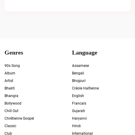
Genres
Language
90s Song
Assamese
Album
Bengali
Artist
Bhojpuri
Bhakti
Créole Haïtienne
Bhangra
English
Bollywood
Francais
Chill Out
Gujarati
Chrétienne Gospel
Haryanvi
Classic
Hindi
Club
International