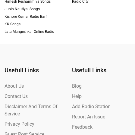
Himesh Reshammiya Songs
Radio City
Jubin Nautiyal Songs
Kishore Kumar Radio Barfi
KK Songs
Lata Mangeshkar Online Radio
Usefull Links
Usefull Links
About Us
Blog
Contact Us
Help
Disclaimer And Terms Of
Add Radio Station
Service
Report An Issue
Privacy Policy
Feedback
Guest Post Service