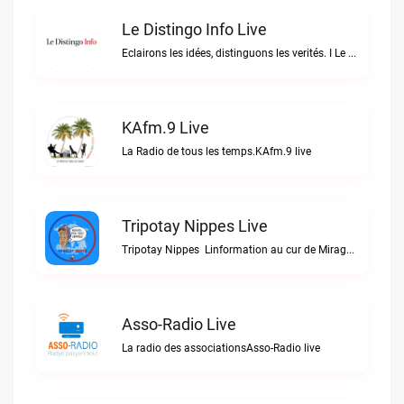
Le Distingo Info Live
Eclairons les idées, distinguons les verités. I Le repère des infos sûres.Le Distingo Info live
KAfm.9 Live
La Radio de tous les temps.KAfm.9 live
Tripotay Nippes Live
Tripotay Nippes  Linformation au cur de Miragoâne et du monde.Tripotay Nippes live
Asso-Radio Live
La radio des associationsAsso-Radio live