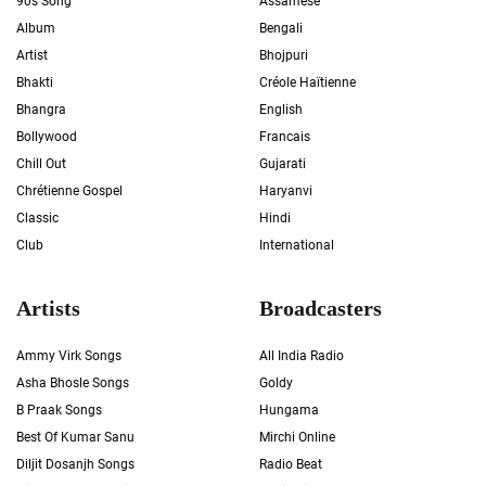
90s Song
Assamese
Album
Bengali
Artist
Bhojpuri
Bhakti
Créole Haïtienne
Bhangra
English
Bollywood
Francais
Chill Out
Gujarati
Chrétienne Gospel
Haryanvi
Classic
Hindi
Club
International
Artists
Broadcasters
Ammy Virk Songs
All India Radio
Asha Bhosle Songs
Goldy
B Praak Songs
Hungama
Best Of Kumar Sanu
Mirchi Online
Diljit Dosanjh Songs
Radio Beat