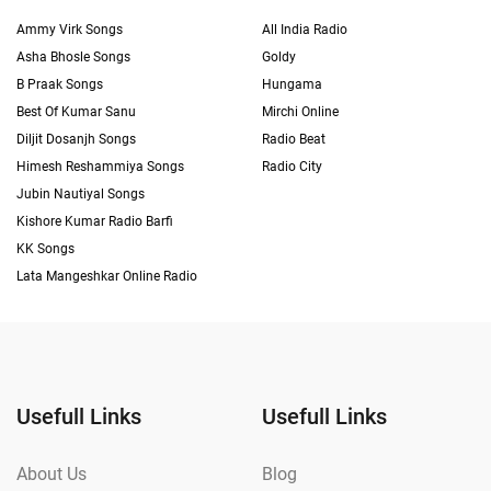
Ammy Virk Songs
All India Radio
Asha Bhosle Songs
Goldy
B Praak Songs
Hungama
Best Of Kumar Sanu
Mirchi Online
Diljit Dosanjh Songs
Radio Beat
Himesh Reshammiya Songs
Radio City
Jubin Nautiyal Songs
Kishore Kumar Radio Barfi
KK Songs
Lata Mangeshkar Online Radio
Usefull Links
Usefull Links
About Us
Blog