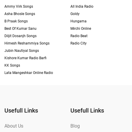
Ammy Virk Songs
All India Radio
Asha Bhosle Songs
Goldy
B Praak Songs
Hungama
Best Of Kumar Sanu
Mirchi Online
Diljit Dosanjh Songs
Radio Beat
Himesh Reshammiya Songs
Radio City
Jubin Nautiyal Songs
Kishore Kumar Radio Barfi
KK Songs
Lata Mangeshkar Online Radio
Usefull Links
Usefull Links
About Us
Blog