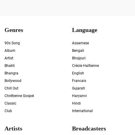
Genres
Language
90s Song
Assamese
Album
Bengali
Artist
Bhojpuri
Bhakti
Créole Haïtienne
Bhangra
English
Bollywood
Francais
Chill Out
Gujarati
Chrétienne Gospel
Haryanvi
Classic
Hindi
Club
International
Artists
Broadcasters