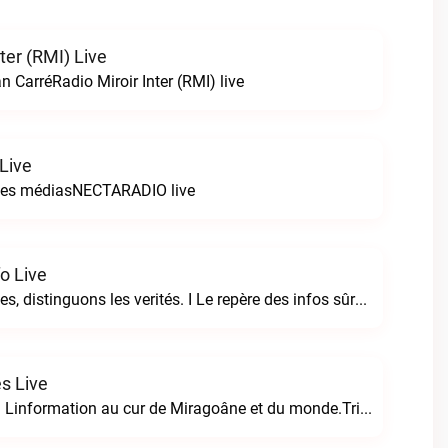
nter (RMI) Live
 CarréRadio Miroir Inter (RMI) live
Live
 les médiasNECTARADIO live
fo Live
Eclairons les idées, distinguons les verités. I Le repère des infos sûres.Le Distingo Info live
s Live
Tripotay Nippes  Linformation au cur de Miragoâne et du monde.Tripotay Nippes live