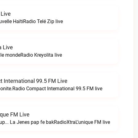
 Live
uvelle HaïtiRadio Telé Zip live
a Live
 le mondeRadio Kreyolita live
 International 99.5 FM Live
ibonite.Radio Compact International 99.5 FM live
ique FM Live
p... La Jenes pap fe bakRadioXtraL’unique FM live