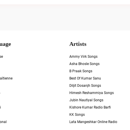
uage
Artists
se
Ammy Virk Songs
Asha Bhosle Songs
B Praak Songs
aïtienne
Best Of Kumar Sanu
Diljit Dosanjh Songs
s
Himesh Reshammiya Songs
Jubin Nautiyal Songs
i
Kishore Kumar Radio Barfi
KK Songs
ional
Lata Mangeshkar Online Radio