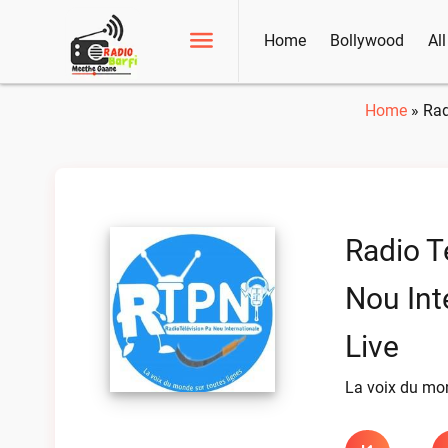
Home
Bollywood
Al
Home
»
Rad
Radio T
Nou Int
Live
La voix du mon