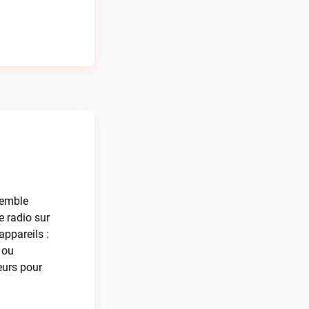
semble
e radio sur
ppareils :
 ou
eurs pour