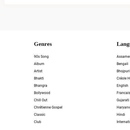
Genres
Lang
90s Song
Assame
Album
Bengali
Artist
Bhojpuri
Bhakti
Créole H
Bhangra
English
Bollywood
Francai
Chill Out
Gujarati
Chrétienne Gospel
Haryanv
Classic
Hindi
Club
Internat