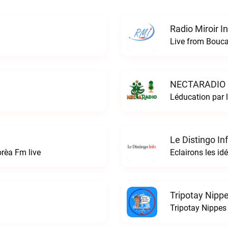
Radio Miroir I
Live from Boucan
NECTARADIO 
Léducation par
Le Distingo In
orèa Fm live
Tripotay Nippe