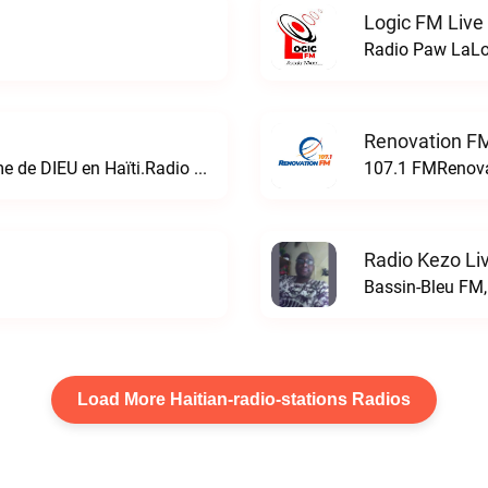
Logic FM Live
Radio Paw LaLo
Renovation FM
La radio de la bonne nouvelle du Royaume de DIEU en Haïti.Radio Réveil live
107.1 FMRenova
Radio Kezo Li
Bassin-Bleu FM,
Load More Haitian-radio-stations Radios