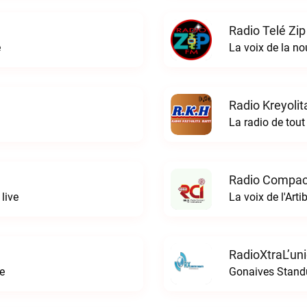
Radio Telé Zip
e
La voix de la no
Radio Kreyolit
La radio de tout
Radio Compact
live
La voix de l'Art
RadioXtraL’un
e
Gonaives Standu