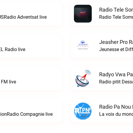
Radio Tele So
USRadio Adventsat live
Jeasher Pro R
L Radio live
Jeunesse et Dif
Radyo Vwa Pa
 FM live
Radio pitit Des
Radio Pa Nou I
tionRadio Compagnie live
La voix du mond