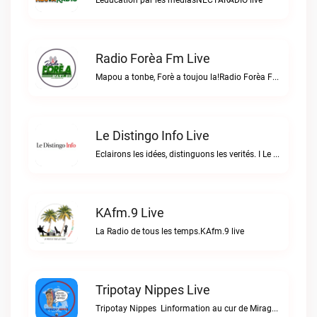
Léducation par les médiasNECTARADIO live
Radio Forèa Fm Live
Mapou a tonbe, Forè a toujou la!Radio Forèa Fm live
Le Distingo Info Live
Eclairons les idées, distinguons les verités. I Le repère des infos sûres.Le Distingo Info live
KAfm.9 Live
La Radio de tous les temps.KAfm.9 live
Tripotay Nippes Live
Tripotay Nippes  Linformation au cur de Miragoâne et du monde.Tripotay Nippes live