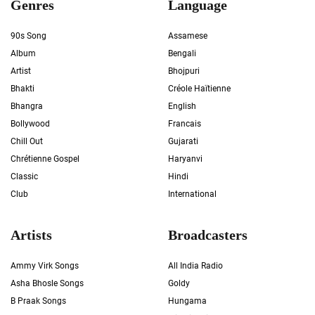
Genres
Language
90s Song
Assamese
Album
Bengali
Artist
Bhojpuri
Bhakti
Créole Haïtienne
Bhangra
English
Bollywood
Francais
Chill Out
Gujarati
Chrétienne Gospel
Haryanvi
Classic
Hindi
Club
International
Artists
Broadcasters
Ammy Virk Songs
All India Radio
Asha Bhosle Songs
Goldy
B Praak Songs
Hungama