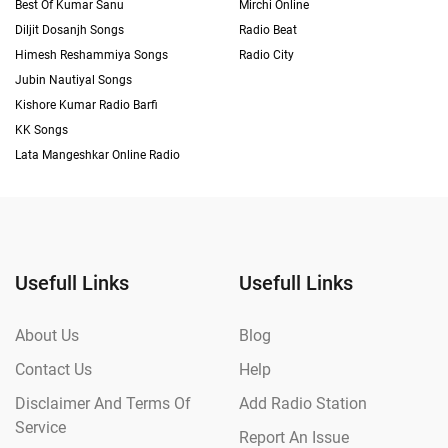
Best Of Kumar Sanu
Mirchi Online
Diljit Dosanjh Songs
Radio Beat
Himesh Reshammiya Songs
Radio City
Jubin Nautiyal Songs
Kishore Kumar Radio Barfi
KK Songs
Lata Mangeshkar Online Radio
Usefull Links
Usefull Links
About Us
Blog
Contact Us
Help
Disclaimer And Terms Of
Add Radio Station
Service
Report An Issue