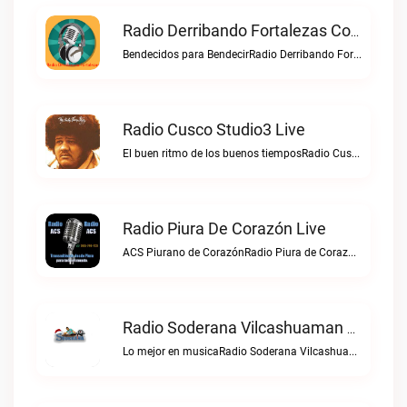
Radio Derribando Fortalezas Con Cristo Live
Bendecidos para BendecirRadio Derribando Fortalezas con Cristo live
Radio Cusco Studio3 Live
El buen ritmo de los buenos tiemposRadio Cusco Studio3 live
Radio Piura De Corazón Live
ACS Piurano de CorazónRadio Piura de Corazón live
Radio Soderana Vilcashuaman Live
Lo mejor en musicaRadio Soderana Vilcashuaman live