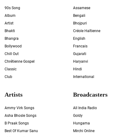
90s Song
Assamese
Album
Bengali
Artist
Bhojpuri
Bhakti
Créole Haïtienne
Bhangra
English
Bollywood
Francais
Chill Out
Gujarati
Chrétienne Gospel
Haryanvi
Classic
Hindi
Club
International
Artists
Broadcasters
Ammy Virk Songs
All India Radio
Asha Bhosle Songs
Goldy
B Praak Songs
Hungama
Best Of Kumar Sanu
Mirchi Online