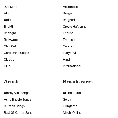
90s Song
Assamese
Album
Bengali
Artist
Bhojpuri
Bhakti
Créole Haïtienne
Bhangra
English
Bollywood
Francais
Chill Out
Gujarati
Chrétienne Gospel
Haryanvi
Classic
Hindi
Club
International
Artists
Broadcasters
Ammy Virk Songs
All India Radio
Asha Bhosle Songs
Goldy
B Praak Songs
Hungama
Best Of Kumar Sanu
Mirchi Online