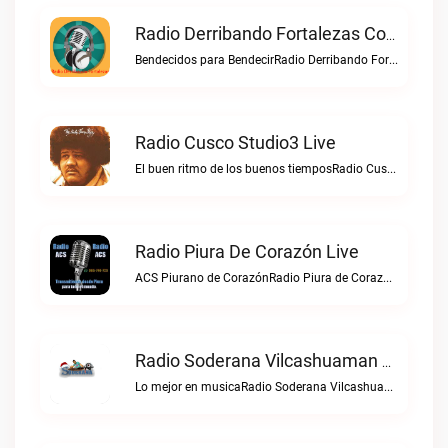
Radio Derribando Fortalezas Con Cristo Live
Bendecidos para BendecirRadio Derribando Fortalezas con Cristo live
Radio Cusco Studio3 Live
El buen ritmo de los buenos tiemposRadio Cusco Studio3 live
Radio Piura De Corazón Live
ACS Piurano de CorazónRadio Piura de Corazón live
Radio Soderana Vilcashuaman Live
Lo mejor en musicaRadio Soderana Vilcashuaman live