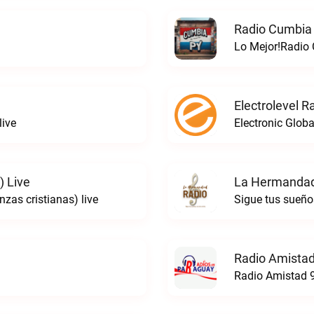
Radio Cumbia 
Lo Mejor!Radio
Electrolevel R
live
Electronic Globa
) Live
La Hermandad
zas cristianas) live
Radio Amistad
Radio Amistad 9