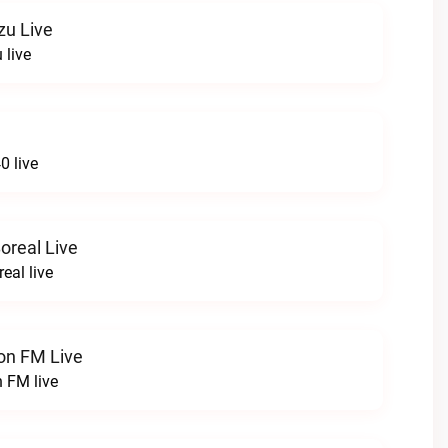
zu Live
 live
 live
oreal Live
eal live
on FM Live
 FM live