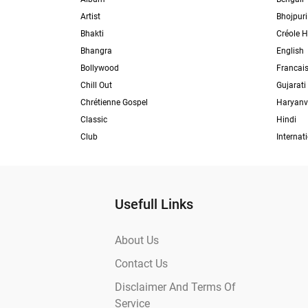
Artist
Bhojpuri
Bhakti
Créole H
Bhangra
English
Bollywood
Francai
Chill Out
Gujarati
Chrétienne Gospel
Haryanv
Classic
Hindi
Club
Internat
Usefull Links
About Us
Contact Us
Disclaimer And Terms Of
Service