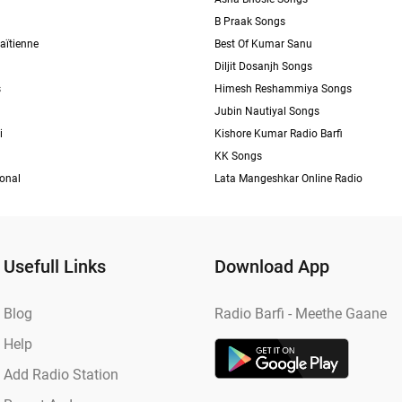
B Praak Songs
aïtienne
Best Of Kumar Sanu
Diljit Dosanjh Songs
s
Himesh Reshammiya Songs
Jubin Nautiyal Songs
i
Kishore Kumar Radio Barfi
KK Songs
ional
Lata Mangeshkar Online Radio
Usefull Links
Download App
Blog
Radio Barfi - Meethe Gaane
Help
Add Radio Station