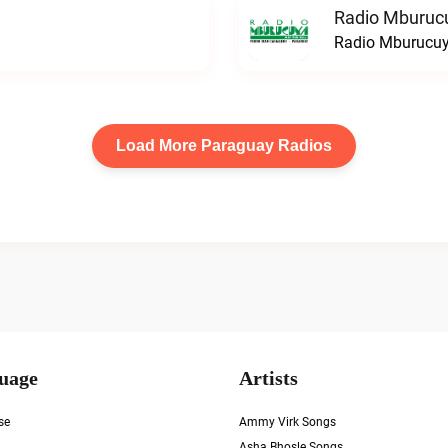
Radio Mburuc
Radio Mburucuy
Load More Paraguay Radios
uage
Artists
se
Ammy Virk Songs
Asha Bhosle Songs