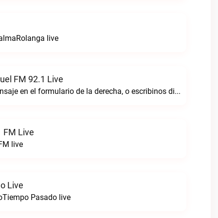
almaRolanga live
uel FM 92.1 Live
Envianos un mensaje en el formulario de la derecha, o escribinos directo al WhatsApp.Radio San Miguel FM 92.1 live
1 FM Live
FM live
o Live
doTiempo Pasado live