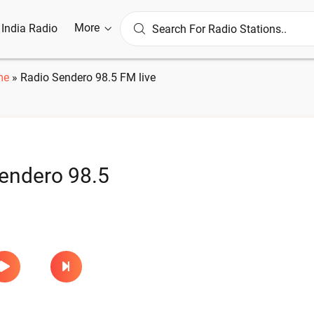
More
l India Radio
me
»
Radio Sendero 98.5 FM live
endero 98.5
e