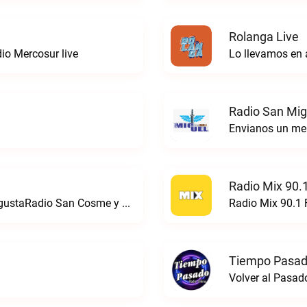
Rolanga Live
io Mercosur live
Lo llevamos en 
Radio San Mig
e
Radio Mix 90.
24 Horas de pura música como a vos te gustaRadio San Cosme y Damian FM live
Radio Mix 90.1 
Tiempo Pasad
Volver al Pasa