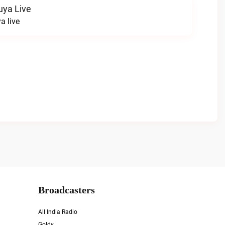
uya Live
a live
Broadcasters
All India Radio
Goldy