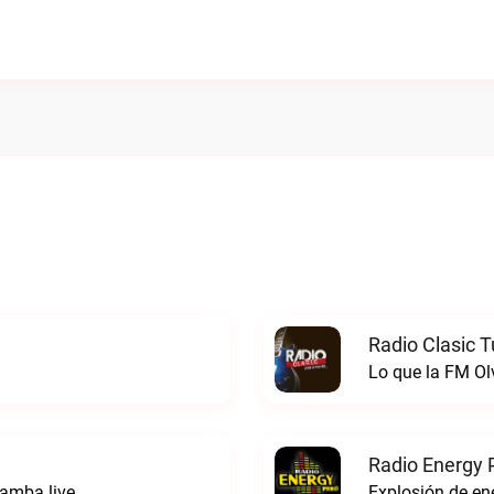
Radio Clasic 
Lo que la FM Ol
Radio Energy 
amba live
Explosión de ene