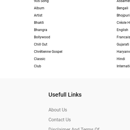
90s Song
Assame
Album
Bengali
Artist
Bhojpuri
Bhakti
Créole H
Bhangra
English
Bollywood
Francai
Chill Out
Gujarati
Chrétienne Gospel
Haryanv
Classic
Hindi
Club
Internat
Usefull Links
About Us
Contact Us
Disclaimer And Terms Of