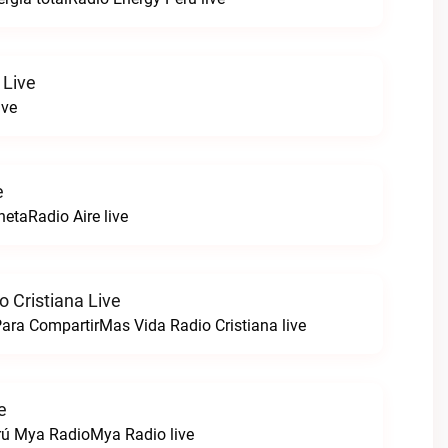
 Live
ive
e
netaRadio Aire live
 Cristiana Live
ara CompartirMas Vida Radio Cristiana live
e
rú Mya RadioMya Radio live