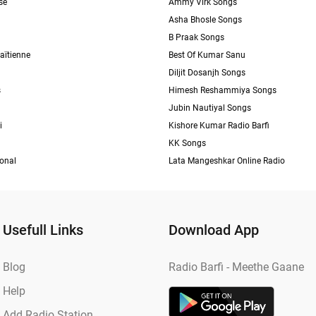
se
Ammy Virk Songs
Asha Bhosle Songs
B Praak Songs
aïtienne
Best Of Kumar Sanu
Diljit Dosanjh Songs
s
Himesh Reshammiya Songs
Jubin Nautiyal Songs
i
Kishore Kumar Radio Barfi
KK Songs
ional
Lata Mangeshkar Online Radio
Usefull Links
Download App
Blog
Radio Barfi - Meethe Gaane
Help
Add Radio Station