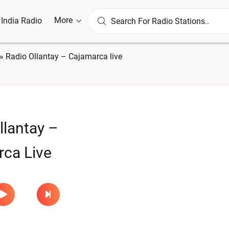
More
l India Radio
»
Radio Ollantay – Cajamarca live
llantay –
ca Live