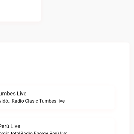
Tumbes Live
vidó...Radio Clasic Tumbes live
Perú Live
rgía totalRadio Energy Perú live