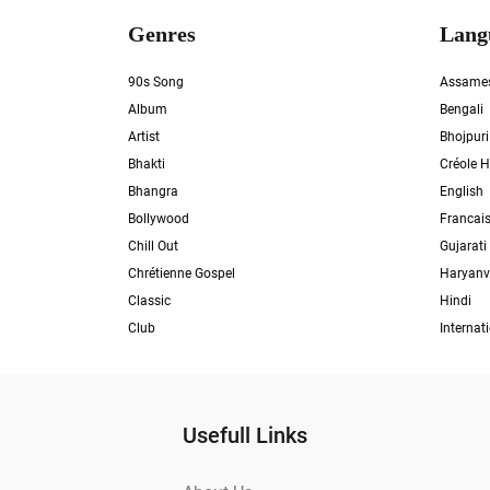
Genres
Lang
90s Song
Assame
Album
Bengali
Artist
Bhojpuri
Bhakti
Créole H
Bhangra
English
Bollywood
Francai
Chill Out
Gujarati
Chrétienne Gospel
Haryanv
Classic
Hindi
Club
Internat
Usefull Links