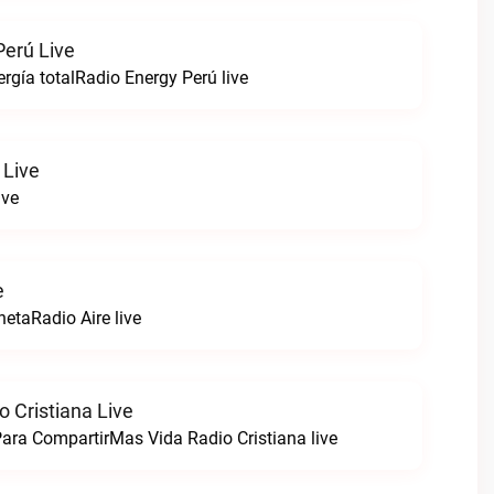
Perú Live
rgía totalRadio Energy Perú live
 Live
ive
e
netaRadio Aire live
 Cristiana Live
ara CompartirMas Vida Radio Cristiana live