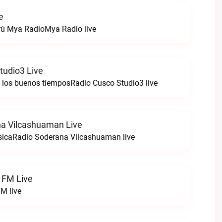
e
rú Mya RadioMya Radio live
tudio3 Live
e los buenos tiemposRadio Cusco Studio3 live
a Vilcashuaman Live
sicaRadio Soderana Vilcashuaman live
 FM Live
M live