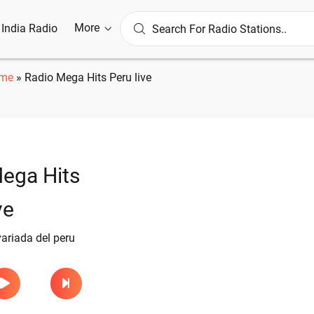
More
l India Radio
me
»
Radio Mega Hits Peru live
ega Hits
ve
ariada del peru