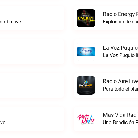
Radio Energy 
amba live
Explosión de ene
La Voz Puquio
La Voz Puquio l
Radio Aire Liv
Para todo el pla
Mas Vida Radio
ive
Una Bendición P