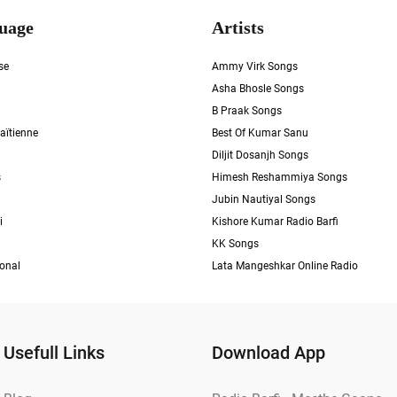
uage
Artists
se
Ammy Virk Songs
Asha Bhosle Songs
B Praak Songs
aïtienne
Best Of Kumar Sanu
Diljit Dosanjh Songs
s
Himesh Reshammiya Songs
Jubin Nautiyal Songs
i
Kishore Kumar Radio Barfi
KK Songs
ional
Lata Mangeshkar Online Radio
Usefull Links
Download App