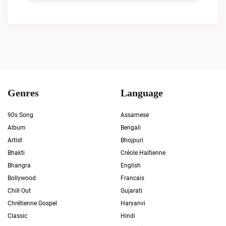
Genres
Language
90s Song
Assamese
Album
Bengali
Artist
Bhojpuri
Bhakti
Créole Haïtienne
Bhangra
English
Bollywood
Francais
Chill Out
Gujarati
Chrétienne Gospel
Haryanvi
Classic
Hindi