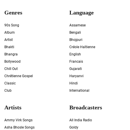
Genres
Language
90s Song
Assamese
Album
Bengali
Artist
Bhojpuri
Bhakti
Créole Haïtienne
Bhangra
English
Bollywood
Francais
Chill Out
Gujarati
Chrétienne Gospel
Haryanvi
Classic
Hindi
Club
International
Artists
Broadcasters
Ammy Virk Songs
All India Radio
Asha Bhosle Songs
Goldy