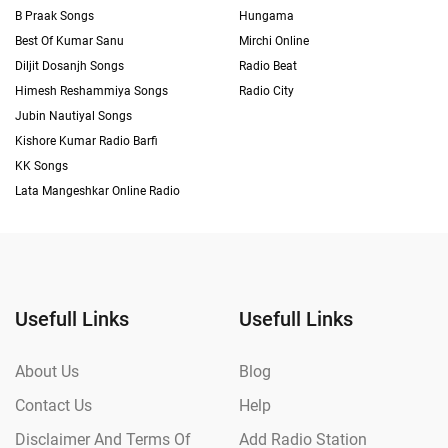
B Praak Songs
Hungama
Best Of Kumar Sanu
Mirchi Online
Diljit Dosanjh Songs
Radio Beat
Himesh Reshammiya Songs
Radio City
Jubin Nautiyal Songs
Kishore Kumar Radio Barfi
KK Songs
Lata Mangeshkar Online Radio
Usefull Links
Usefull Links
About Us
Blog
Contact Us
Help
Disclaimer And Terms Of
Add Radio Station