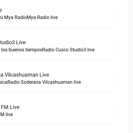
e
rú Mya RadioMya Radio live
tudio3 Live
e los buenos tiemposRadio Cusco Studio3 live
a Vilcashuaman Live
sicaRadio Soderana Vilcashuaman live
 FM Live
M live