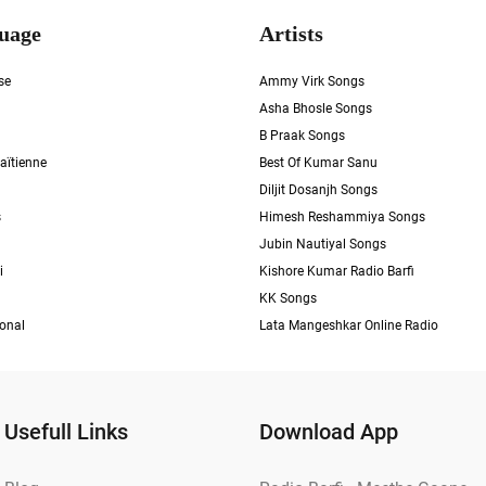
uage
Artists
se
Ammy Virk Songs
Asha Bhosle Songs
B Praak Songs
aïtienne
Best Of Kumar Sanu
Diljit Dosanjh Songs
s
Himesh Reshammiya Songs
Jubin Nautiyal Songs
i
Kishore Kumar Radio Barfi
KK Songs
ional
Lata Mangeshkar Online Radio
Usefull Links
Download App