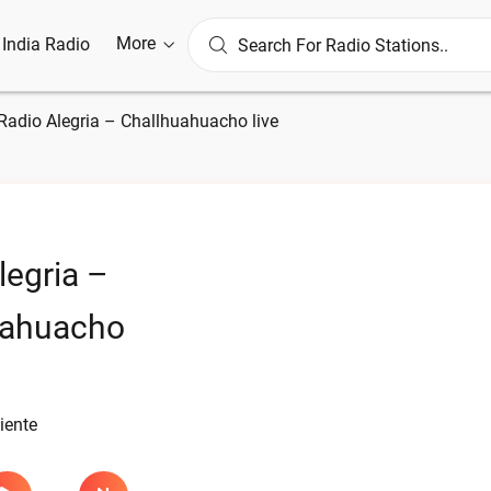
More
l India Radio
Radio Alegria – Challhuahuacho live
legria –
uahuacho
iente