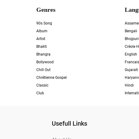
Genres
Lang
90s Song
Assame
Album
Bengali
Artist
Bhojpuri
Bhakti
Créole H
Bhangra
English
Bollywood
Francai
Chill Out
Gujarati
Chrétienne Gospel
Haryanv
Classic
Hindi
Club
Internat
Usefull Links