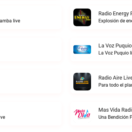
Radio Energy 
amba live
Explosión de ene
La Voz Puquio
La Voz Puquio l
Radio Aire Liv
Para todo el pla
Mas Vida Radio
ive
Una Bendición P