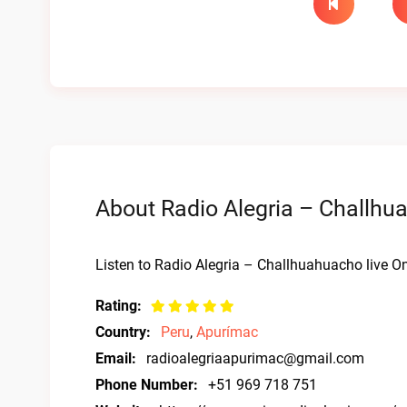
About Radio Alegria – Challhu
Listen to Radio Alegria – Challhuahuacho live On
Rating:
Country:
Peru
,
Apurímac
Email:
radioalegriaapurimac@gmail.com
Phone Number:
+51 969 718 751