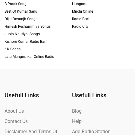
B Praak Songs
Hungama
Best Of Kumar Sanu
Mirchi Online
Diljit Dosanjh Songs
Radio Beat
Himesh Reshammiya Songs
Radio City
Jubin Nautiyal Songs
Kishore Kumar Radio Barfi
KK Songs
Lata Mangeshkar Online Radio
Usefull Links
Usefull Links
About Us
Blog
Contact Us
Help
Disclaimer And Terms Of
Add Radio Station