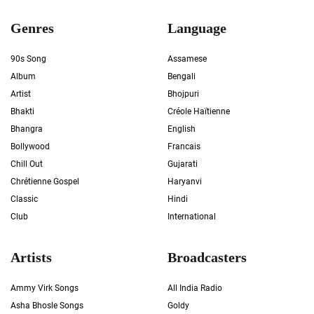
Genres
Language
90s Song
Assamese
Album
Bengali
Artist
Bhojpuri
Bhakti
Créole Haïtienne
Bhangra
English
Bollywood
Francais
Chill Out
Gujarati
Chrétienne Gospel
Haryanvi
Classic
Hindi
Club
International
Artists
Broadcasters
Ammy Virk Songs
All India Radio
Asha Bhosle Songs
Goldy