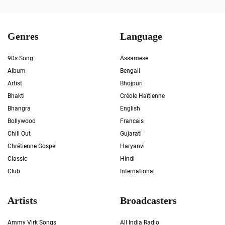
Genres
Language
90s Song
Assamese
Album
Bengali
Artist
Bhojpuri
Bhakti
Créole Haïtienne
Bhangra
English
Bollywood
Francais
Chill Out
Gujarati
Chrétienne Gospel
Haryanvi
Classic
Hindi
Club
International
Artists
Broadcasters
Ammy Virk Songs
All India Radio