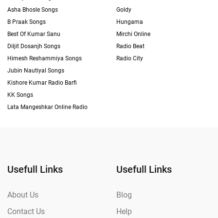
Asha Bhosle Songs
Goldy
B Praak Songs
Hungama
Best Of Kumar Sanu
Mirchi Online
Diljit Dosanjh Songs
Radio Beat
Himesh Reshammiya Songs
Radio City
Jubin Nautiyal Songs
Kishore Kumar Radio Barfi
KK Songs
Lata Mangeshkar Online Radio
Usefull Links
Usefull Links
About Us
Blog
Contact Us
Help