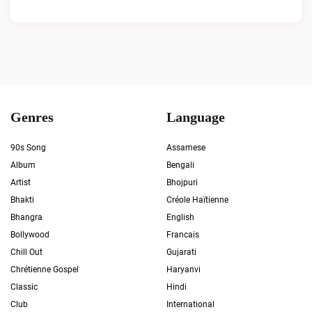
Genres
Language
90s Song
Assamese
Album
Bengali
Artist
Bhojpuri
Bhakti
Créole Haïtienne
Bhangra
English
Bollywood
Francais
Chill Out
Gujarati
Chrétienne Gospel
Haryanvi
Classic
Hindi
Club
International