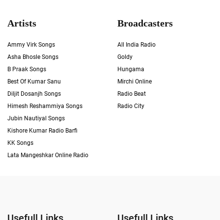
Artists
Broadcasters
Ammy Virk Songs
All India Radio
Asha Bhosle Songs
Goldy
B Praak Songs
Hungama
Best Of Kumar Sanu
Mirchi Online
Diljit Dosanjh Songs
Radio Beat
Himesh Reshammiya Songs
Radio City
Jubin Nautiyal Songs
Kishore Kumar Radio Barfi
KK Songs
Lata Mangeshkar Online Radio
Usefull Links
Usefull Links