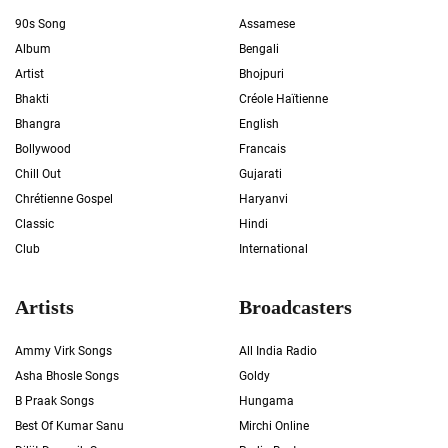
90s Song
Assamese
Album
Bengali
Artist
Bhojpuri
Bhakti
Créole Haïtienne
Bhangra
English
Bollywood
Francais
Chill Out
Gujarati
Chrétienne Gospel
Haryanvi
Classic
Hindi
Club
International
Artists
Broadcasters
Ammy Virk Songs
All India Radio
Asha Bhosle Songs
Goldy
B Praak Songs
Hungama
Best Of Kumar Sanu
Mirchi Online