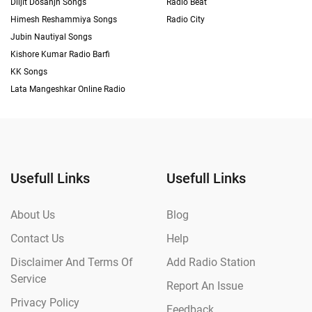
Diljit Dosanjh Songs
Radio Beat
Himesh Reshammiya Songs
Radio City
Jubin Nautiyal Songs
Kishore Kumar Radio Barfi
KK Songs
Lata Mangeshkar Online Radio
Usefull Links
Usefull Links
About Us
Blog
Contact Us
Help
Disclaimer And Terms Of
Add Radio Station
Service
Report An Issue
Privacy Policy
Feedback