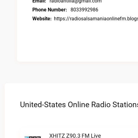
Email:
radioantilla@gmail.com
Phone Number:
8033992986
Website:
https://radiosalsamaniaonlinefm.blo
United-States Online Radio Station
XHITZ Z90.3 FM Live