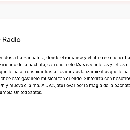
e Radio
venidos a La Bachatera, donde el romance y el ritmo se encuentr
e mundo de la bachata, con sus melodÃ­as seductoras y letras q
 que te hacen suspirar hasta los nuevos lanzamientos que te hac
or de este gÃ©nero musical tan querido. Sintoniza con nosotro
³n y mueve el alma. Â¡DÃ©jate llevar por la magia de la bachata
lumbia United States.