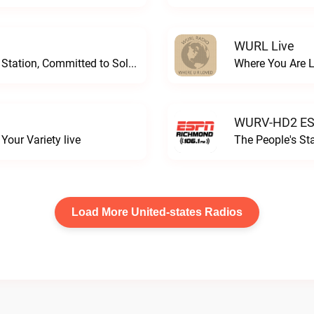
WURL Live
Progressive and Proud: Your Information Station, Committed to SolutionsWURD Radio live
Where You Are 
WURV-HD2 ESP
our Variety live
The People's S
Load More United-states Radios