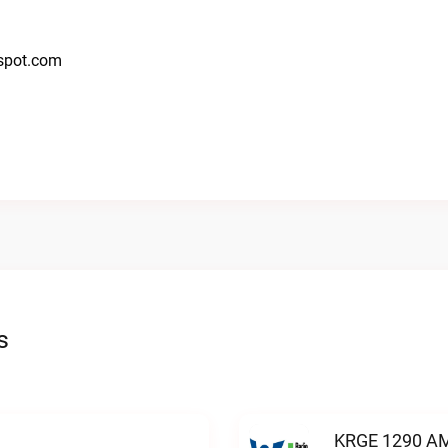
gspot.com
s
KRGE 1290 AM