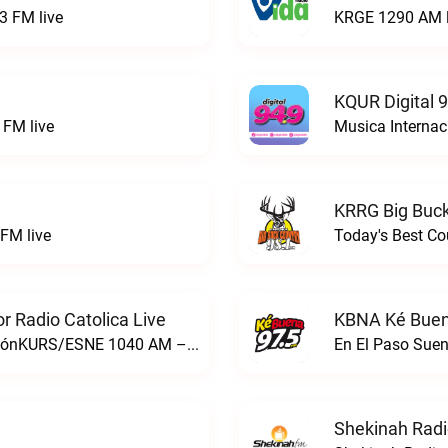
3 FM live
KRGE 1290 AM l
KQUR Digital 
FM live
Musica Internac
KRRG Big Buck
FM live
Today's Best Co
 Radio Catolica Live
KBNA Ké Buen
ESNE - El Sembrador Nueva EvangelizaciónKURS/ESNE 1040 AM – El Sembrador Radio Catolica live
En El Paso Sue
Shekinah Radi