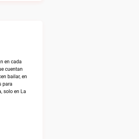
an en cada
ue cuentan
en bailar, en
s para
, solo en La