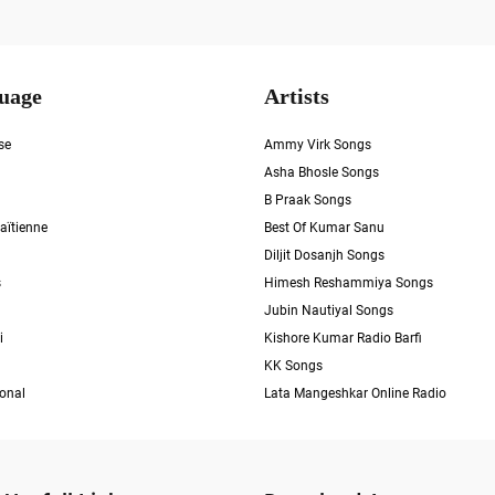
uage
Artists
se
Ammy Virk Songs
Asha Bhosle Songs
B Praak Songs
aïtienne
Best Of Kumar Sanu
Diljit Dosanjh Songs
s
Himesh Reshammiya Songs
Jubin Nautiyal Songs
i
Kishore Kumar Radio Barfi
KK Songs
ional
Lata Mangeshkar Online Radio