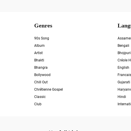
Genres
Lang
90s Song
Assame
Album
Bengali
Artist
Bhojpuri
Bhakti
Créole H
Bhangra
English
Bollywood
Francai
Chill Out
Gujarati
Chrétienne Gospel
Haryanv
Classic
Hindi
Club
Internat