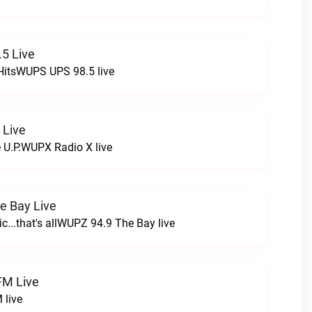
5 Live
HitsWUPS UPS 98.5 live
 Live
e U.P.WUPX Radio X live
e Bay Live
c...that's allWUPZ 94.9 The Bay live
FM Live
 live