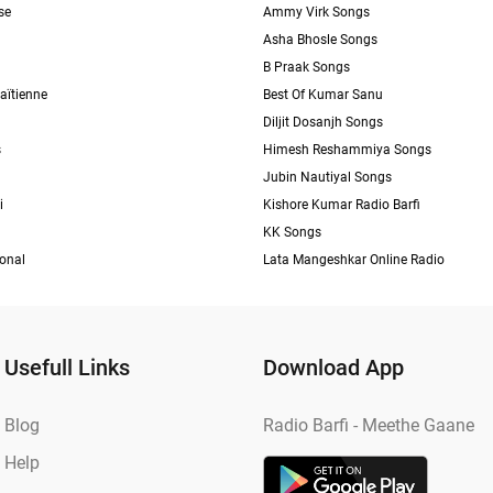
se
Ammy Virk Songs
Asha Bhosle Songs
B Praak Songs
aïtienne
Best Of Kumar Sanu
Diljit Dosanjh Songs
s
Himesh Reshammiya Songs
Jubin Nautiyal Songs
i
Kishore Kumar Radio Barfi
KK Songs
ional
Lata Mangeshkar Online Radio
Usefull Links
Download App
Blog
Radio Barfi - Meethe Gaane
Help