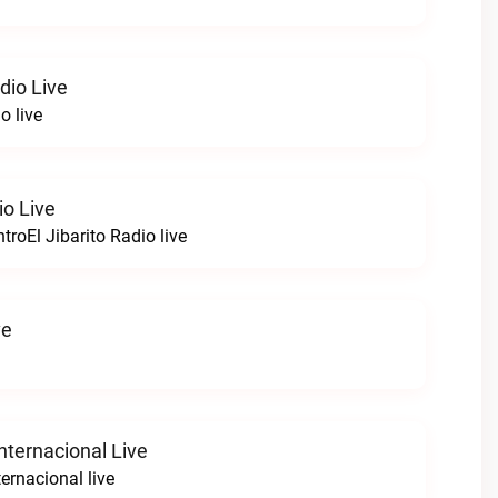
dio Live
o live
io Live
roEl Jibarito Radio live
ve
nternacional Live
ernacional live