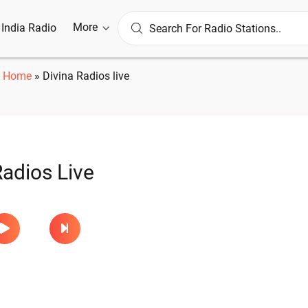
More
l India Radio
Home
»
Divina Radios live
Radios Live