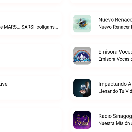
Nuevo Renacer
For The Love Of Bruno Mars....We Got The MARS....SARSHooligans Moonshine Radio live
Nuevo Renacer R
Emisora Voces
Emisora Voces d
Live
Impactando A
Radio Sinagog
Nuestra Misión 