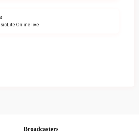
e
icLite Online live
Broadcasters