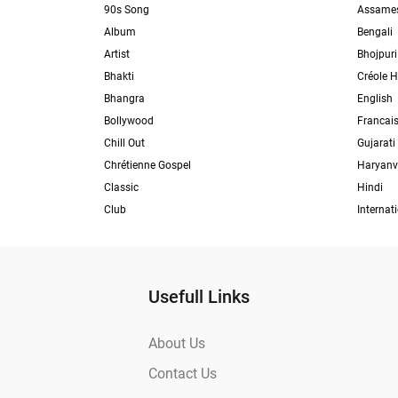
90s Song
Assame
Album
Bengali
Artist
Bhojpuri
Bhakti
Créole H
Bhangra
English
Bollywood
Francai
Chill Out
Gujarati
Chrétienne Gospel
Haryanv
Classic
Hindi
Club
Internat
Usefull Links
About Us
Contact Us