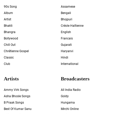
90s Song
Assamese
Album
Bengali
Artist
Bhojpuri
Bhakti
Créole Haïtienne
Bhangra
English
Bollywood
Francais
Chill Out
Gujarati
Chrétienne Gospel
Haryanvi
Classic
Hindi
Club
International
Artists
Broadcasters
Ammy Virk Songs
All India Radio
Asha Bhosle Songs
Goldy
B Praak Songs
Hungama
Best Of Kumar Sanu
Mirchi Online