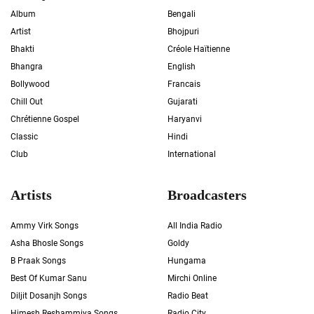
Album
Bengali
Artist
Bhojpuri
Bhakti
Créole Haïtienne
Bhangra
English
Bollywood
Francais
Chill Out
Gujarati
Chrétienne Gospel
Haryanvi
Classic
Hindi
Club
International
Artists
Broadcasters
Ammy Virk Songs
All India Radio
Asha Bhosle Songs
Goldy
B Praak Songs
Hungama
Best Of Kumar Sanu
Mirchi Online
Diljit Dosanjh Songs
Radio Beat
Himesh Reshammiya Songs
Radio City