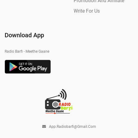
Promotion And Affiliate
Write For Us
Download App
Radio Barfi - Meethe Gaane
App.radiobarfi@gmail.com