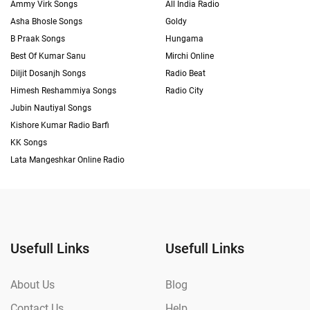
Ammy Virk Songs
All India Radio
Asha Bhosle Songs
Goldy
B Praak Songs
Hungama
Best Of Kumar Sanu
Mirchi Online
Diljit Dosanjh Songs
Radio Beat
Himesh Reshammiya Songs
Radio City
Jubin Nautiyal Songs
Kishore Kumar Radio Barfi
KK Songs
Lata Mangeshkar Online Radio
Usefull Links
Usefull Links
About Us
Blog
Contact Us
Help