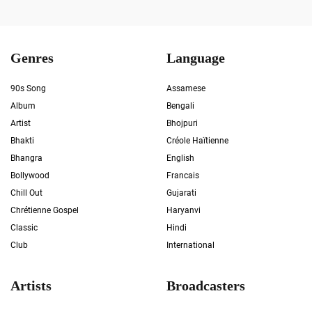
Genres
Language
90s Song
Assamese
Album
Bengali
Artist
Bhojpuri
Bhakti
Créole Haïtienne
Bhangra
English
Bollywood
Francais
Chill Out
Gujarati
Chrétienne Gospel
Haryanvi
Classic
Hindi
Club
International
Artists
Broadcasters