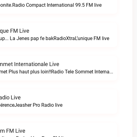
ibonite.Radio Compact International 99.5 FM live
ique FM Live
p... La Jenes pap fe bakRadioXtraL’unique FM live
mmet Internationale Live
Radio Tele Sommet Plus haut plus loin!!Radio Tele Sommet Internationale live
adio Live
férenceJeasher Pro Radio live
m FM Live