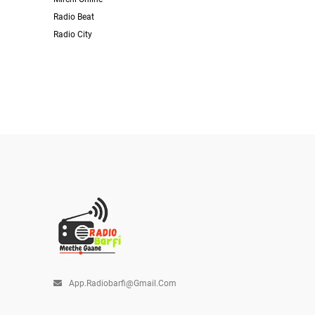
Radio Beat
Radio City
App.radiobarfi@gmail.com