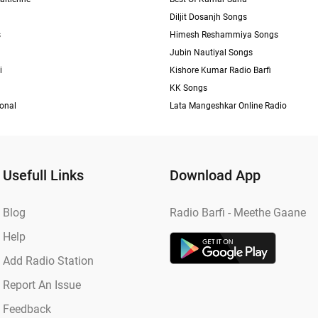
Diljit Dosanjh Songs
s
Himesh Reshammiya Songs
Jubin Nautiyal Songs
i
Kishore Kumar Radio Barfi
KK Songs
ional
Lata Mangeshkar Online Radio
Usefull Links
Download App
Blog
Radio Barfi - Meethe Gaane
Help
Add Radio Station
Report An Issue
Feedback