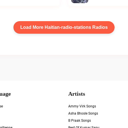
Load More Haitian-radio-stations Radios
uage
Artists
se
Ammy Virk Songs
Asha Bhosle Songs
B Praak Songs
aïtienne
Best Of Kumar Sanu