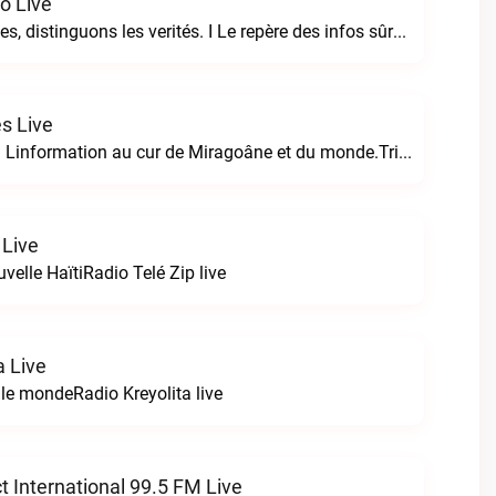
fo Live
Eclairons les idées, distinguons les verités. I Le repère des infos sûres.Le Distingo Info live
s Live
Tripotay Nippes  Linformation au cur de Miragoâne et du monde.Tripotay Nippes live
 Live
uvelle HaïtiRadio Telé Zip live
a Live
 le mondeRadio Kreyolita live
 International 99.5 FM Live