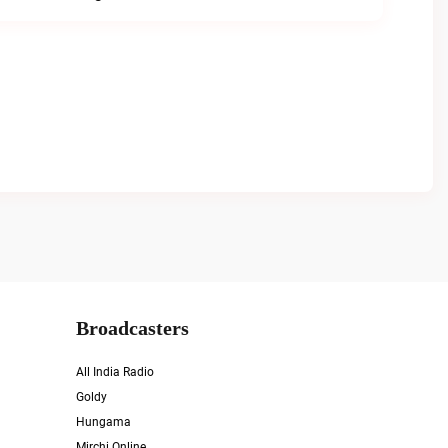
Broadcasters
All India Radio
Goldy
Hungama
Mirchi Online