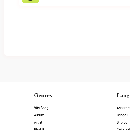
Genres
Lang
90s Song
Assame
Album
Bengali
Artist
Bhojpuri
Bhakti
Créole H