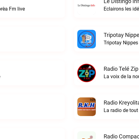
Le Distingo In
orèa Fm live
Tripotay Nippe
Radio Telé Zip
e
La voix de la no
Radio Kreyolit
La radio de tout
Radio Compact