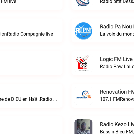
 FM live
Radio pitit Des
Radio Pa Nou I
tionRadio Compagnie live
La voix du mond
Logic FM Live
Radio Paw LaLo
Renovation FM
La radio de la bonne nouvelle du Royaume de DIEU en Haïti.Radio Réveil live
107.1 FMRenova
Radio Kezo Li
Bassin-Bleu FM,