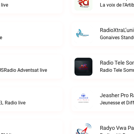
live
La voix de l'Art
RadioXtraL’un
e
Gonaives Standu
Radio Tele So
USRadio Adventsat live
Jeasher Pro R
L Radio live
Jeunesse et Dif
Radyo Vwa Pa