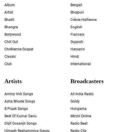
Album
Bengali
Artist
Bhojpuri
Bhakti
Créole Haïtienne
Bhangra
English
Bollywood
Francais
Chill Out
Gujarati
Chrétienne Gospel
Haryanvi
Classic
Hindi
Club
International
Artists
Broadcasters
Ammy Virk Songs
All India Radio
Asha Bhosle Songs
Goldy
B Praak Songs
Hungama
Best Of Kumar Sanu
Mirchi Online
Diljit Dosanjh Songs
Radio Beat
Himesh Reshammiya Songs
Radio City