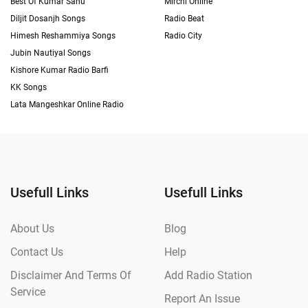
Best Of Kumar Sanu
Mirchi Online
Diljit Dosanjh Songs
Radio Beat
Himesh Reshammiya Songs
Radio City
Jubin Nautiyal Songs
Kishore Kumar Radio Barfi
KK Songs
Lata Mangeshkar Online Radio
Usefull Links
Usefull Links
About Us
Blog
Contact Us
Help
Disclaimer And Terms Of
Add Radio Station
Service
Report An Issue