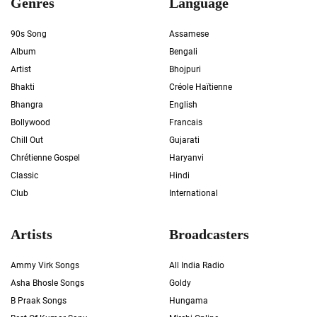
Genres
Language
90s Song
Assamese
Album
Bengali
Artist
Bhojpuri
Bhakti
Créole Haïtienne
Bhangra
English
Bollywood
Francais
Chill Out
Gujarati
Chrétienne Gospel
Haryanvi
Classic
Hindi
Club
International
Artists
Broadcasters
Ammy Virk Songs
All India Radio
Asha Bhosle Songs
Goldy
B Praak Songs
Hungama