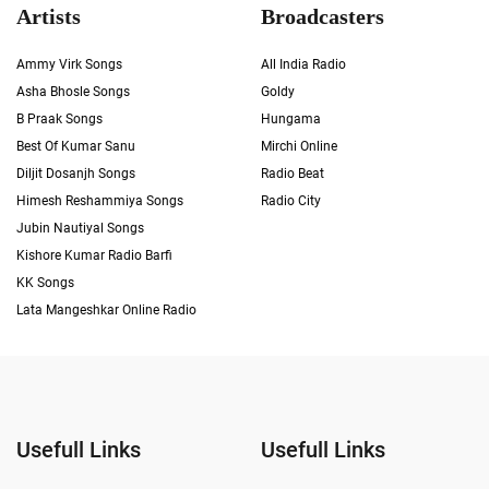
Artists
Broadcasters
Ammy Virk Songs
All India Radio
Asha Bhosle Songs
Goldy
B Praak Songs
Hungama
Best Of Kumar Sanu
Mirchi Online
Diljit Dosanjh Songs
Radio Beat
Himesh Reshammiya Songs
Radio City
Jubin Nautiyal Songs
Kishore Kumar Radio Barfi
KK Songs
Lata Mangeshkar Online Radio
Usefull Links
Usefull Links