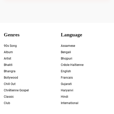
Genres
Language
90s Song
Assamese
Album
Bengali
Artist
Bhojpuri
Bhakti
Créole Haïtienne
Bhangra
English
Bollywood
Francais
Chill Out
Gujarati
Chrétienne Gospel
Haryanvi
Classic
Hindi
Club
International